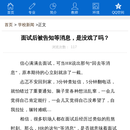
首页
专业
简介
教师
环境
QQ空间
首页
>
学校新闻
>正文
面试后被告知等消息，是没戏了吗？
浏览次数：
117
信心满满去面试，可当
HR
说出那句
“
回去等消
息
”
，原本期待的心立刻就凉了一截。
忐忑不安回到家，
3
分钟查短信，
5
分钟翻电话，
就怕错过了重要通知。脑子里各种想法乱窜，一会儿
觉得自己肯定能行，一会儿又觉得自己没希望了，自
我拉扯，辗转难眠
…
相信，很多职场人都在面试后经历过类似的煎熬
时刻。那么，
HR
的这句
“
等消息
”
，是否就意味着面试