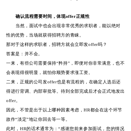
确认流程需要时间，体现
offer
正规性
当然，面试中也会出现非常优秀的求职者，能以绝对
性的优势，当场就获得招聘方的青睐。
那对于这样的求职者，招聘方就会立即发
offer
吗？
答案是：并不会。
一来，有些公司需要保持
“
矜持
”
，即便对你非常满意，也不
会表现得很明显，就怕你顺势要求涨工资。
二来，正规的公司发
offer
也是有流程的，在确定人选后还
得进行背调、内部审批等。待到全部完成后才会正式地发出
offer
。
因此，不管是出于以上哪种因素考虑，
HR
都会在这个环节
故作
“
淡定
”
地让你回去等一等。
此时，
HR
的话术通常为：
“
感谢您前来参加面试，您的情况