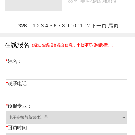
32
呼和浩特新华电脑学校
328
1
2
3
4
5
6
7
8
9
10
11
12
下一页
尾页
在线报名
（通过在线报名提交信息，来校即可报销路费。）
*
姓名：
*
联系电话：
*
预报专业：
*
回访时间：