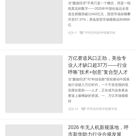
当"颜值经济"不再只是一个概念，而是一组
组真实的数字——2025年中国化妆品全渠
道交易额突破11042亿元，国货市场份额攀
升至57.37%；美妆造型市场规模达到4800
亿
0
呼和浩特新华电脑学校
万亿赛道风口正劲，美妆专
业人才缺口超37万——行业
呼唤"技术+创意"复合型人才
当"颜值经济"与"科技创新"双轮驱动中国美
妆行业驶入万亿时代，一个不容忽视的现
实摆在面前——人才，正在成为这条黄金
赛道上最稀缺的资源。一、万亿市场规模
持
10
呼和浩特新华电脑学校
2026 年无人机新规落地，呼
市新华助力行业合规发展