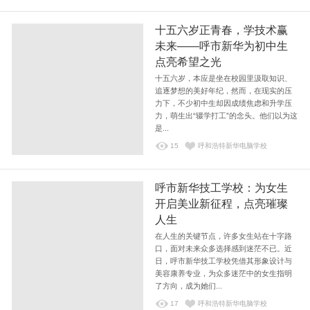
十五六岁正青春，学技术赢
未来——呼市新华为初中生
点亮希望之光
十五六岁，本应是坐在校园里汲取知识、
追逐梦想的美好年纪，然而，在现实的压
力下，不少初中生却因成绩焦虑和升学压
力，萌生出“辍学打工”的念头。他们以为这
是...
15
呼和浩特新华电脑学校
呼市新华技工学校：为女生
开启美业新征程，点亮璀璨
人生
在人生的关键节点，许多女生站在十字路
口，面对未来众多选择感到迷茫不已。近
日，呼市新华技工学校凭借其形象设计与
美容康养专业，为众多迷茫中的女生指明
了方向，成为她们...
17
呼和浩特新华电脑学校